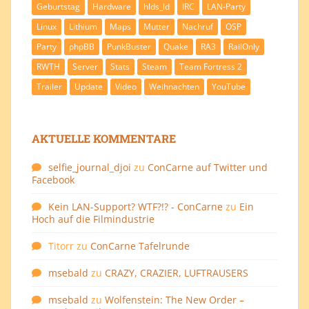
Geburtstag
Hardware
hlds_ld
IRC
LAN-Party
Linux
Lithium
Maps
Mutter
Nachruf
OSP
Party
phpBB
PunkBuster
Quake
RA3
RailOnly
RWTH
Server
Stats
Steam
Team Fortress 2
Trailer
Update
Video
Weihnachten
YouTube
AKTUELLE KOMMENTARE
selfie_journal_djoi
zu
ConCarne auf Twitter und
Facebook
Kein LAN-Support? WTF?!? - ConCarne
zu
Ein
Hoch auf die Filmindustrie
Titorr
zu
ConCarne Tafelrunde
msebald
zu
CRAZY, CRAZIER, LUFTRAUSERS
msebald
zu
Wolfenstein: The New Order –