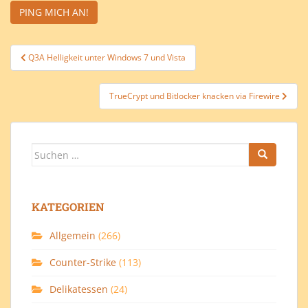
Beitragsnavigation
Q3A Helligkeit unter Windows 7 und Vista
TrueCrypt und Bitlocker knacken via Firewire
Suchen
nach:
KATEGORIEN
Allgemein
(266)
Counter-Strike
(113)
Delikatessen
(24)