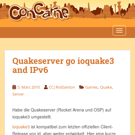
S
k
i
p
t
TOGGLE
o
m
a
Quakeserver go ioquake3
i
n
and IPv6
c
o
n
,
,
5. März 2010
CC|RoiDanton
Games
Quake
t
Server
e
n
Habe die Quakeserver (Rocket Arena und OSP) auf
t
ioquake3 umgestellt.
ioquake3
ist kompatibel zum letzten offiziellen Client-
Release von id, aber weiter entwickelt. Hier eine kurze