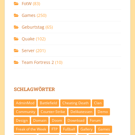
FotW
(83)
Games
(250)
Geburtstag
(65)
Quake
(102)
Server
(201)
Team Fortress 2
(10)
SCHLAGWÖRTER
AdminMod
Battlefield
Cheating Death
Clan
Community
Counter-Strike
Delikatessen
Demo
Design
Domain
Doom
Download
Forum
Freak of the Week
FTP
Fußball
Gallery
Games