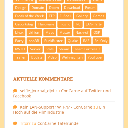
Design
Domain
Doom
Download
Forum
Freak of the Week
FTP
Fußball
Gallery
Games
Geburtstag
Hardware
hlds_ld
IRC
LAN-Party
Linux
Lithium
Maps
Mutter
Nachruf
OSP
Party
phpBB
PunkBuster
Quake
RA3
RailOnly
RWTH
Server
Stats
Steam
Team Fortress 2
Trailer
Update
Video
Weihnachten
YouTube
AKTUELLE KOMMENTARE
selfie_journal_djoi
zu
ConCarne auf Twitter und
Facebook
Kein LAN-Support? WTF?!? - ConCarne
zu
Ein
Hoch auf die Filmindustrie
Titorr
zu
ConCarne Tafelrunde