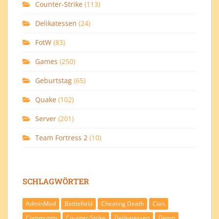
Counter-Strike
(113)
Delikatessen
(24)
FotW
(83)
Games
(250)
Geburtstag
(65)
Quake
(102)
Server
(201)
Team Fortress 2
(10)
SCHLAGWÖRTER
AdminMod
Battlefield
Cheating Death
Clan
Community
Counter-Strike
Delikatessen
Demo