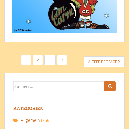
SEITENNUMMERIERUNG
1
2
…
7
ÄLTERE BEITRÄGE
DER
BEITRÄGE
Suchen
nach:
KATEGORIEN
Allgemein
(266)