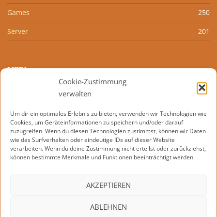
Games
250
Server
201
META
Cookie-Zustimmung
Anmelden
verwalten
Eintrags-Feed
Um dir ein optimales Erlebnis zu bieten, verwenden wir Technologien wie
Cookies, um Geräteinformationen zu speichern und/oder darauf
Kommentar-Feed
zuzugreifen. Wenn du diesen Technologien zustimmst, können wir Daten
wie das Surfverhalten oder eindeutige IDs auf dieser Website
WordPress.org
verarbeiten. Wenn du deine Zustimmung nicht erteilst oder zurückziehst,
können bestimmte Merkmale und Funktionen beeinträchtigt werden.
AKZEPTIEREN
KONTAKT
IMPRESSUM
DATENSCHUTZERKLÄRUNG
ABLEHNEN