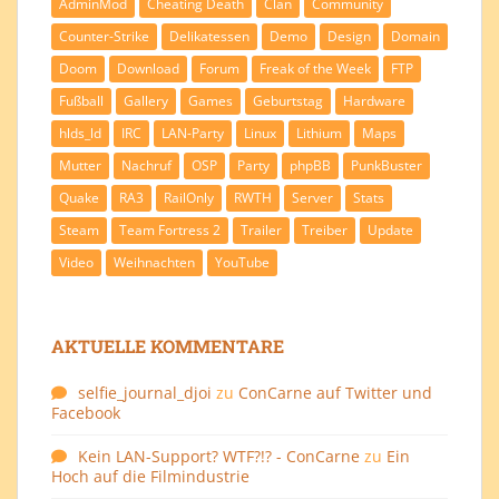
AdminMod
Cheating Death
Clan
Community
Counter-Strike
Delikatessen
Demo
Design
Domain
Doom
Download
Forum
Freak of the Week
FTP
Fußball
Gallery
Games
Geburtstag
Hardware
hlds_ld
IRC
LAN-Party
Linux
Lithium
Maps
Mutter
Nachruf
OSP
Party
phpBB
PunkBuster
Quake
RA3
RailOnly
RWTH
Server
Stats
Steam
Team Fortress 2
Trailer
Treiber
Update
Video
Weihnachten
YouTube
AKTUELLE KOMMENTARE
selfie_journal_djoi
zu
ConCarne auf Twitter und
Facebook
Kein LAN-Support? WTF?!? - ConCarne
zu
Ein
Hoch auf die Filmindustrie