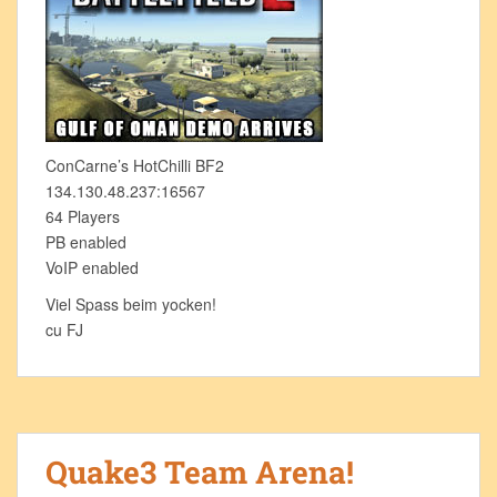
ConCarne’s HotChilli BF2
134.130.48.237:16567
64 Players
PB enabled
VoIP enabled
Viel Spass beim yocken!
cu FJ
Quake3 Team Arena!