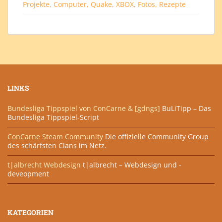
Projekte, Computer, Quake, XBOX, Fotos, Rezepte
LINKS
Bundesliga Tippspiel von ConCarne & [gdngs]
BuLiTipp – Das
Bundesliga Tippspiel-Script
ConCarne Steam Community
Die offizielle Community Group
des schärfsten Clans im Netz.
t|albrecht Webdesign
t|albrecht – Webdesign und -
deveopment
KATEGORIEN