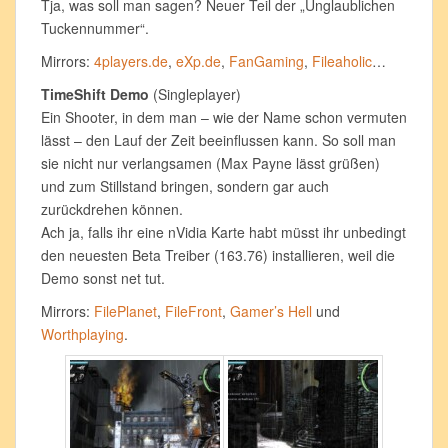
Tja, was soll man sagen? Neuer Teil der „Unglaublichen
Tuckennummer“.
Mirrors:
4players.de
,
eXp.de
,
FanGaming
,
Fileaholic
…
TimeShift Demo
(Singleplayer)
Ein Shooter, in dem man – wie der Name schon vermuten
lässt – den Lauf der Zeit beeinflussen kann. So soll man
sie nicht nur verlangsamen (Max Payne lässt grüßen)
und zum Stillstand bringen, sondern gar auch
zurückdrehen können.
Ach ja, falls ihr eine nVidia Karte habt müsst ihr unbedingt
den neuesten Beta Treiber (163.76) installieren, weil die
Demo sonst net tut.
Mirrors:
FilePlanet
,
FileFront
,
Gamer’s Hell
und
Worthplaying
.