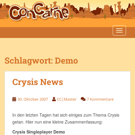
S
k
i
p
t
TOGGLE
o
m
a
Schlagwort:
Demo
i
n
c
Crysis News
o
n
t
30. Oktober 2007
CC|Master
7 Kommentare
e
n
t
In den letzten Tagen hat sich einiges zum Thema Crysis
getan. Hier nun eine kleine Zusammenfassung:
Crysis Singleplayer Demo