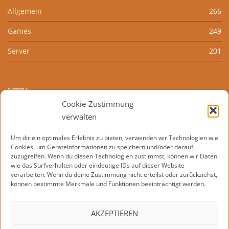
Allgemein
266
Games
249
Server
201
META
Cookie-Zustimmung
Anmelden
verwalten
Eintrags-Feed
Um dir ein optimales Erlebnis zu bieten, verwenden wir Technologien wie
Cookies, um Geräteinformationen zu speichern und/oder darauf
Kommentar-Feed
zuzugreifen. Wenn du diesen Technologien zustimmst, können wir Daten
wie das Surfverhalten oder eindeutige IDs auf dieser Website
WordPress.org
verarbeiten. Wenn du deine Zustimmung nicht erteilst oder zurückziehst,
können bestimmte Merkmale und Funktionen beeinträchtigt werden.
AKZEPTIEREN