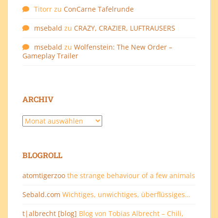
Titorr
zu
ConCarne Tafelrunde
msebald
zu
CRAZY, CRAZIER, LUFTRAUSERS
msebald
zu
Wolfenstein: The New Order –
Gameplay Trailer
ARCHIV
Archiv
BLOGROLL
atomtigerzoo
the strange behaviour of a few animals
Sebald.com
Wichtiges, unwichtiges, überflüssiges…
t|albrecht [blog]
Blog von Tobias Albrecht – Chili,