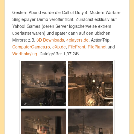
Gestern Abend wurde die Call of Duty 4: Modern Warfare
Singleplayer Demo veröffentlicht. Zunächst exklusiv auf
Yahoo! Games (deren Server logischerweise extrem
überlastet waren) und später dann auf den üblichen
Mirrors: z.B.
3D Downloads
,
4players.de
,
ActionTrip
,
ComputerGames.ro
,
eXp.de
,
FileFront
,
FilePlanet
und
Worthplaying
. Dateigröße: 1,37 GB.