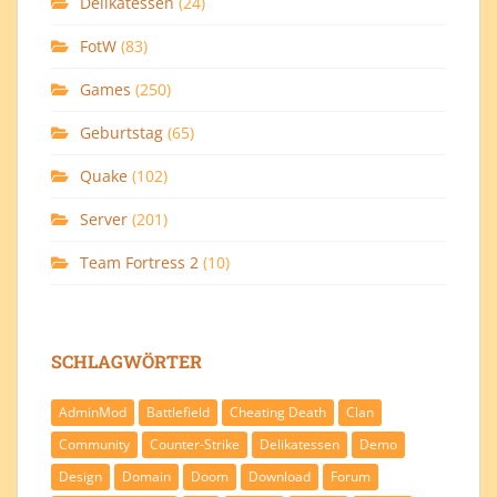
Delikatessen
(24)
FotW
(83)
Games
(250)
Geburtstag
(65)
Quake
(102)
Server
(201)
Team Fortress 2
(10)
SCHLAGWÖRTER
AdminMod
Battlefield
Cheating Death
Clan
Community
Counter-Strike
Delikatessen
Demo
Design
Domain
Doom
Download
Forum