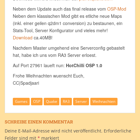
Neben dem Update auch das final release vom
OSP-Mod
Neben dem klassischen Mod gibt es etliche neue Maps
(inkl. einer geilen q2dm1 conversion) zu bestaunen, ein
Stats-Tool, Server Konfigurator und vieles mehr!
Download
ca.40MB!
Nachdem Master umgehend eine Serverconfig gebastelt
hat, habe ich uns vom RA3 Server erloest.
Auf Port 27961 laueft nun:
HotChilli OSP 1.0
Frohe Weihnachten wuenscht Euch,
CC|Spadjaari
Games
OSP
Quake
RA3
Server
Weihnachten
SCHREIBE EINEN KOMMENTAR
Deine E-Mail-Adresse wird nicht veröffentlicht.
Erforderliche
Felder sind mit
*
markiert