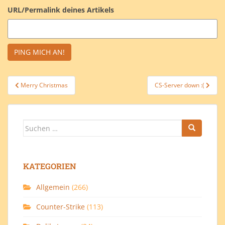
URL/Permalink deines Artikels
Beitragsnavigation
Merry Christmas
CS-Server down :(
Suchen
nach:
KATEGORIEN
Allgemein
(266)
Counter-Strike
(113)