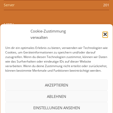
Server
201
META
Cookie-Zustimmung
Anmelden
verwalten
Eintrags-Feed
Um dir ein optimales Erlebnis zu bieten, verwenden wir Technologien wie
Cookies, um Geräteinformationen zu speichern und/oder darauf
Kommentar-Feed
zuzugreifen. Wenn du diesen Technologien zustimmst, können wir Daten
wie das Surfverhalten oder eindeutige IDs auf dieser Website
WordPress.org
verarbeiten. Wenn du deine Zustimmung nicht erteilst oder zurückziehst,
können bestimmte Merkmale und Funktionen beeinträchtigt werden.
AKZEPTIEREN
KONTAKT
IMPRESSUM
DATENSCHUTZERKLÄRUNG
ABLEHNEN
COOKIE-RICHTLINIE (EU)
EINSTELLUNGEN ANSEHEN