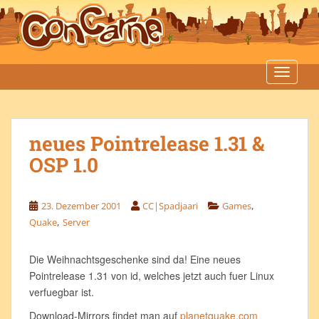
S
k
i
p
t
TOGGLE
o
m
a
neues Pointrelease 1.31 &
i
n
OSP 1.0
c
o
n
,
23. Dezember 2001
CC|Spadjaari
Games
t
,
Quake
Server
e
n
Die Weihnachtsgeschenke sind da! Eine neues
t
Pointrelease 1.31 von id, welches jetzt auch fuer Linux
verfuegbar ist.
Download-Mirrors findet man auf
planetquake.com