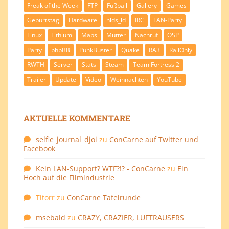
Freak of the Week
FTP
Fußball
Gallery
Games
Geburtstag
Hardware
hlds_ld
IRC
LAN-Party
Linux
Lithium
Maps
Mutter
Nachruf
OSP
Party
phpBB
PunkBuster
Quake
RA3
RailOnly
RWTH
Server
Stats
Steam
Team Fortress 2
Trailer
Update
Video
Weihnachten
YouTube
AKTUELLE KOMMENTARE
selfie_journal_djoi
zu
ConCarne auf Twitter und
Facebook
Kein LAN-Support? WTF?!? - ConCarne
zu
Ein
Hoch auf die Filmindustrie
Titorr
zu
ConCarne Tafelrunde
msebald
zu
CRAZY, CRAZIER, LUFTRAUSERS