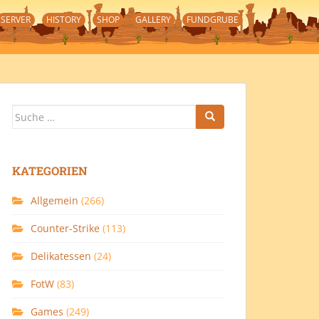
SERVER
HISTORY
SHOP
GALLERY
FUNDGRUBE
Suche
nach:
KATEGORIEN
Allgemein
(266)
Counter-Strike
(113)
Delikatessen
(24)
FotW
(83)
Games
(249)