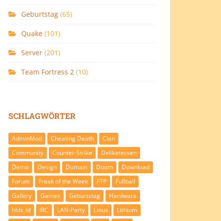
Geburtstag
(65)
Quake
(101)
Server
(201)
Team Fortress 2
(10)
SCHLAGWÖRTER
AdminMod
Cheating Death
Clan
Community
Counter-Strike
Delikatessen
Demo
Design
Domain
Doom
Download
Forum
Freak of the Week
FTP
Fußball
Gallery
Games
Geburtstag
Hardware
hlds_ld
IRC
LAN-Party
Linux
Lithium