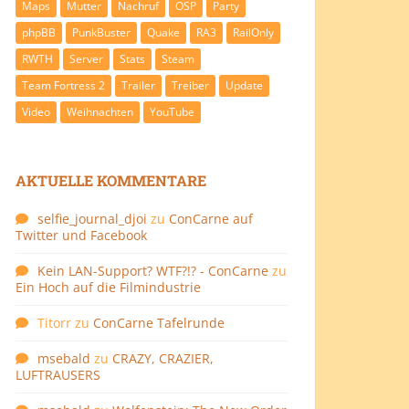
Maps
Mutter
Nachruf
OSP
Party
phpBB
PunkBuster
Quake
RA3
RailOnly
RWTH
Server
Stats
Steam
Team Fortress 2
Trailer
Treiber
Update
Video
Weihnachten
YouTube
AKTUELLE KOMMENTARE
selfie_journal_djoi
zu
ConCarne auf
Twitter und Facebook
Kein LAN-Support? WTF?!? - ConCarne
zu
Ein Hoch auf die Filmindustrie
Titorr
zu
ConCarne Tafelrunde
msebald
zu
CRAZY, CRAZIER,
LUFTRAUSERS