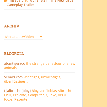
msebald
zu
Wolfenstein: The New Order
– Gameplay Trailer
ARCHIV
Archiv
BLOGROLL
atomtigerzoo
the strange behaviour of a few
animals
Sebald.com
Wichtiges, unwichtiges,
überflüssiges…
t|albrecht [blog]
Blog von Tobias Albrecht –
Chili, Projekte, Computer, Quake, XBOX,
Fotos, Rezepte