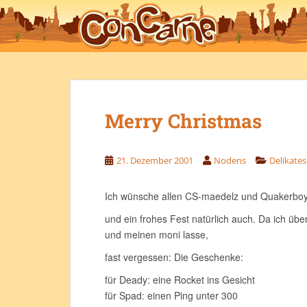
S
k
i
p
t
o
m
Merry Christmas
a
i
n
21. Dezember 2001
Nodens
Delikate
c
o
Ich wünsche allen CS-maedelz und Quakerboys
n
t
und ein frohes Fest natürlich auch. Da ich üb
e
und meinen moni lasse,
n
fast vergessen: Die Geschenke:
t
für Deady: eine Rocket ins Gesicht
für Spad: einen Ping unter 300