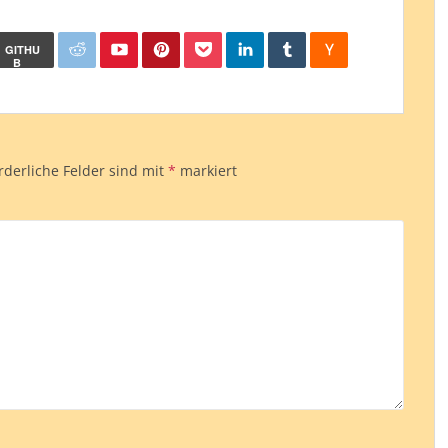
GITHU
B
rderliche Felder sind mit
*
markiert