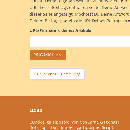
Um auf Deiner eigenen Website zu antworten, gib di
URL dieses Beitrags enthalten sollte. Deine Antwo
dieser Seite angezeigt. Möchtest Du Deine Antwort 
Deinen Beitrag und gib die URL Deines Beitrags erne
URL/Permalink deines Artikels
Beitragsnavigation
Hallo liebe CC-Community!
LINKS
Bundesliga Tippspiel von ConCarne & [gdngs]
BuLiTipp – Das Bundesliga Tippspiel-Script