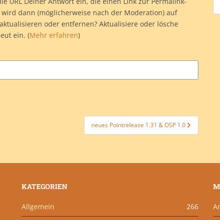
e URL Deiner Antwort ein, die einen Link zur Permalink-
rt wird dann (möglicherweise nach der Moderation) auf
aktualisieren oder entfernen? Aktualisiere oder lösche
ut ein. (
Mehr erfahren
)
neues Pointrelease 1.31 & OSP 1.0
KATEGORIEN
M
Allgemein
266
A