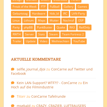
Freak of the Week
FTP
Fußball
Gallery
Games
Geburtstag
Hardware
hlds_ld
IRC
LAN-Party
Linux
Lithium
Maps
Mutter
Nachruf
OSP
Party
phpBB
PunkBuster
Quake
RA3
RailOnly
RWTH
Server
Stats
Steam
Team Fortress 2
Trailer
Update
Video
Weihnachten
YouTube
AKTUELLE KOMMENTARE
selfie_journal_djoi
zu
ConCarne auf Twitter und
Facebook
Kein LAN-Support? WTF?!? - ConCarne
zu
Ein
Hoch auf die Filmindustrie
Titorr
zu
ConCarne Tafelrunde
msebald
zu
CRAZY, CRAZIER, LUFTRAUSERS