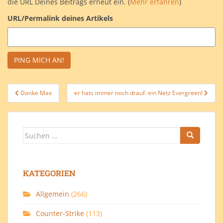
die URL Deines Beitrags erneut ein. (
Mehr erfahren
)
URL/Permalink deines Artikels
Beitragsnavigation
Danke Max
er hats immer noch drauf. ein Netz Evergreen!
Suchen
nach:
KATEGORIEN
Allgemein
(266)
Counter-Strike
(113)