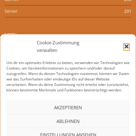
Server
201
META
Cookie-Zustimmung
Anmelden
verwalten
Eintrags-Feed
Um dir ein optimales Erlebnis zu bieten, verwenden wir Technologien wie
Cookies, um Geräteinformationen zu speichern und/oder darauf
Kommentar-Feed
zuzugreifen. Wenn du diesen Technologien zustimmst, können wir Daten
wie das Surfverhalten oder eindeutige IDs auf dieser Website
WordPress.org
verarbeiten. Wenn du deine Zustimmung nicht erteilst oder zurückziehst,
können bestimmte Merkmale und Funktionen beeinträchtigt werden.
AKZEPTIEREN
KONTAKT
IMPRESSUM
DATENSCHUTZERKLÄRUNG
ABLEHNEN
COOKIE-RICHTLINIE (EU)
EINSTELLUNGEN ANSEHEN