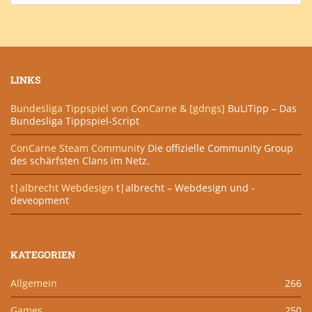
LINKS
Bundesliga Tippspiel von ConCarne & [gdngs]
BuLiTipp – Das
Bundesliga Tippspiel-Script
ConCarne Steam Community
Die offizielle Community Group
des schärfsten Clans im Netz.
t|albrecht Webdesign
t|albrecht – Webdesign und -
deveopment
KATEGORIEN
Allgemein
266
Games
250