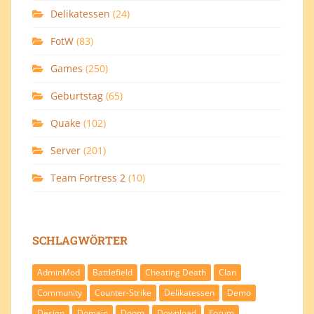
Delikatessen
(24)
FotW
(83)
Games
(250)
Geburtstag
(65)
Quake
(102)
Server
(201)
Team Fortress 2
(10)
SCHLAGWÖRTER
AdminMod
Battlefield
Cheating Death
Clan
Community
Counter-Strike
Delikatessen
Demo
Design
Domain
Doom
Download
Forum