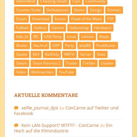
AdminMod
Cheating Death
Clan
Community
Counter-Strike
Delikatessen
Demo
Design
Domain
Doom
Download
Forum
Freak of the Week
FTP
Fußball
Gallery
Games
Geburtstag
Hardware
hlds_ld
IRC
LAN-Party
Linux
Lithium
Maps
Mutter
Nachruf
OSP
Party
phpBB
PunkBuster
Quake
RA3
RailOnly
RWTH
Server
Stats
Steam
Team Fortress 2
Trailer
Treiber
Update
Video
Weihnachten
YouTube
AKTUELLE KOMMENTARE
selfie_journal_djoi
zu
ConCarne auf Twitter und
Facebook
Kein LAN-Support? WTF?!? - ConCarne
zu
Ein
Hoch auf die Filmindustrie