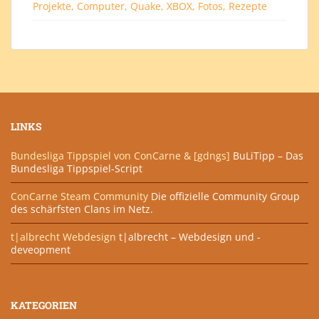
Projekte, Computer, Quake, XBOX, Fotos, Rezepte
LINKS
Bundesliga Tippspiel von ConCarne & [gdngs]
BuLiTipp – Das
Bundesliga Tippspiel-Script
ConCarne Steam Community
Die offizielle Community Group
des schärfsten Clans im Netz.
t|albrecht Webdesign
t|albrecht – Webdesign und -
deveopment
KATEGORIEN