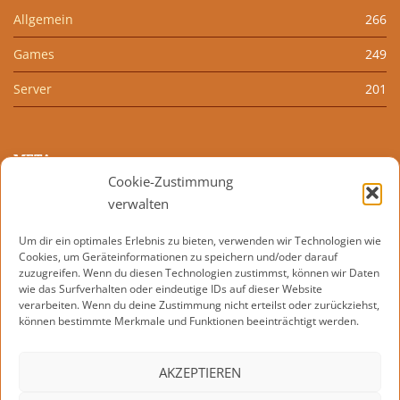
Allgemein
266
Games
249
Server
201
META
Cookie-Zustimmung
Anmelden
verwalten
Eintrags-Feed
Um dir ein optimales Erlebnis zu bieten, verwenden wir Technologien wie
Cookies, um Geräteinformationen zu speichern und/oder darauf
Kommentar-Feed
zuzugreifen. Wenn du diesen Technologien zustimmst, können wir Daten
wie das Surfverhalten oder eindeutige IDs auf dieser Website
WordPress.org
verarbeiten. Wenn du deine Zustimmung nicht erteilst oder zurückziehst,
können bestimmte Merkmale und Funktionen beeinträchtigt werden.
AKZEPTIEREN