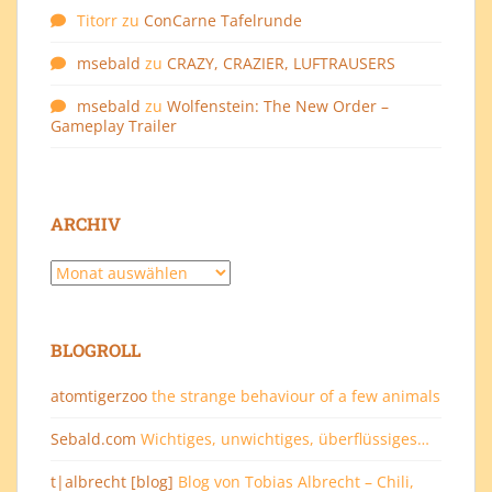
Titorr
zu
ConCarne Tafelrunde
msebald
zu
CRAZY, CRAZIER, LUFTRAUSERS
msebald
zu
Wolfenstein: The New Order –
Gameplay Trailer
ARCHIV
Archiv
BLOGROLL
atomtigerzoo
the strange behaviour of a few animals
Sebald.com
Wichtiges, unwichtiges, überflüssiges…
t|albrecht [blog]
Blog von Tobias Albrecht – Chili,