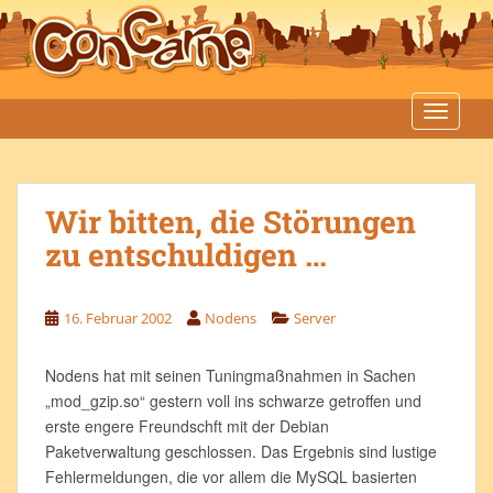
S
k
i
p
t
TOGGLE
o
m
a
Wir bitten, die Störungen
i
n
zu entschuldigen …
c
o
n
16. Februar 2002
Nodens
Server
t
e
Nodens hat mit seinen Tuningmaßnahmen in Sachen
n
„mod_gzip.so“ gestern voll ins schwarze getroffen und
t
erste engere Freundschft mit der Debian
Paketverwaltung geschlossen. Das Ergebnis sind lustige
Fehlermeldungen, die vor allem die MySQL basierten