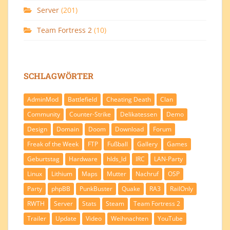
Server
(201)
Team Fortress 2
(10)
SCHLAGWÖRTER
AdminMod
Battlefield
Cheating Death
Clan
Community
Counter-Strike
Delikatessen
Demo
Design
Domain
Doom
Download
Forum
Freak of the Week
FTP
Fußball
Gallery
Games
Geburtstag
Hardware
hlds_ld
IRC
LAN-Party
Linux
Lithium
Maps
Mutter
Nachruf
OSP
Party
phpBB
PunkBuster
Quake
RA3
RailOnly
RWTH
Server
Stats
Steam
Team Fortress 2
Trailer
Update
Video
Weihnachten
YouTube