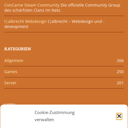
ConCarne Steam Community
Die offizielle Community Group
des schärfsten Clans im Netz.
t|albrecht Webdesign
t|albrecht – Webdesign und -
deveopment
KATEGORIEN
Allgemein
266
Games
250
Server
201
META
Cookie-Zustimmung
Anmelden
verwalten
Eintrags-Feed