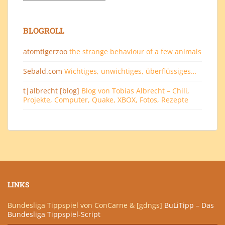
BLOGROLL
atomtigerzoo
the strange behaviour of a few animals
Sebald.com
Wichtiges, unwichtiges, überflüssiges…
t|albrecht [blog]
Blog von Tobias Albrecht – Chili,
Projekte, Computer, Quake, XBOX, Fotos, Rezepte
LINKS
Bundesliga Tippspiel von ConCarne & [gdngs]
BuLiTipp – Das
Bundesliga Tippspiel-Script