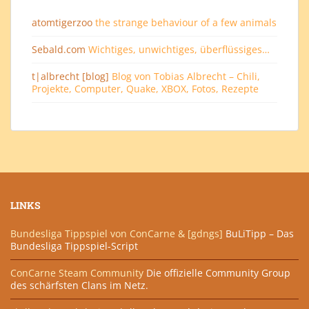
atomtigerzoo
the strange behaviour of a few animals
Sebald.com
Wichtiges, unwichtiges, überflüssiges…
t|albrecht [blog]
Blog von Tobias Albrecht – Chili,
Projekte, Computer, Quake, XBOX, Fotos, Rezepte
LINKS
Bundesliga Tippspiel von ConCarne & [gdngs]
BuLiTipp – Das
Bundesliga Tippspiel-Script
ConCarne Steam Community
Die offizielle Community Group
des schärfsten Clans im Netz.