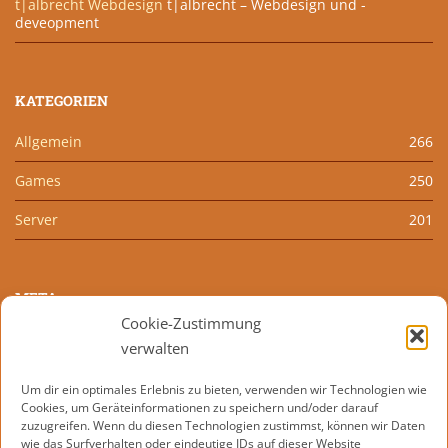
t|albrecht Webdesign
t|albrecht – Webdesign und -
deveopment
KATEGORIEN
Allgemein
266
Games
250
Server
201
META
Cookie-Zustimmung
Anmelden
verwalten
Eintrags-Feed
Um dir ein optimales Erlebnis zu bieten, verwenden wir Technologien wie
Cookies, um Geräteinformationen zu speichern und/oder darauf
Kommentar-Feed
zuzugreifen. Wenn du diesen Technologien zustimmst, können wir Daten
wie das Surfverhalten oder eindeutige IDs auf dieser Website