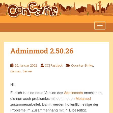
S
k
i
p
t
TOGGLE
o
m
a
Adminmod 2.50.26
i
n
c
,
26. Januar 2002
CC|Fastjack
Counter-Strike
o
,
Games
Server
n
t
e
Hi!
n
Endlich ist eine neue Version des
Adminmods
erschienen,
t
die nun auch problemlos mit dem neuen
Metamod
zusammenarbeitet. Damit werden hoffentlich einige der
Probleme im Zusammenhang mit PTB beseitigt.