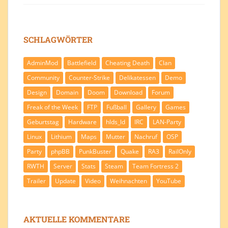
SCHLAGWÖRTER
AdminMod
Battlefield
Cheating Death
Clan
Community
Counter-Strike
Delikatessen
Demo
Design
Domain
Doom
Download
Forum
Freak of the Week
FTP
Fußball
Gallery
Games
Geburtstag
Hardware
hlds_ld
IRC
LAN-Party
Linux
Lithium
Maps
Mutter
Nachruf
OSP
Party
phpBB
PunkBuster
Quake
RA3
RailOnly
RWTH
Server
Stats
Steam
Team Fortress 2
Trailer
Update
Video
Weihnachten
YouTube
AKTUELLE KOMMENTARE