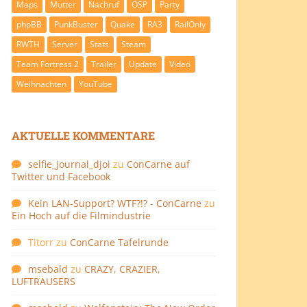
Maps
Mutter
Nachruf
OSP
Party
phpBB
PunkBuster
Quake
RA3
RailOnly
RWTH
Server
Stats
Steam
Team Fortress 2
Trailer
Update
Video
Weihnachten
YouTube
AKTUELLE KOMMENTARE
selfie_journal_djoi
zu
ConCarne auf
Twitter und Facebook
Kein LAN-Support? WTF?!? - ConCarne
zu
Ein Hoch auf die Filmindustrie
Titorr
zu
ConCarne Tafelrunde
msebald
zu
CRAZY, CRAZIER,
LUFTRAUSERS