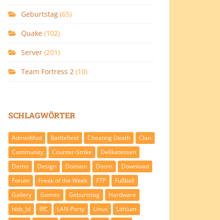
Geburtstag
(65)
Quake
(102)
Server
(201)
Team Fortress 2
(10)
SCHLAGWÖRTER
AdminMod
Battlefield
Cheating Death
Clan
Community
Counter-Strike
Delikatessen
Demo
Design
Domain
Doom
Download
Forum
Freak of the Week
FTP
Fußball
Gallery
Games
Geburtstag
Hardware
hlds_ld
IRC
LAN-Party
Linux
Lithium