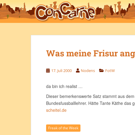
S
k
i
p
t
o
m
Was meine Frisur ang
a
i
n
17. Juli 2000
Nodens
FotW
c
o
da bin ich realist …
n
t
Dieser bemerkenswerte Satz stammt aus dem R
e
Bundesfussballlehrer. Hätte Tante Käthe das 
n
scheitel.de
t
Freak of the Week