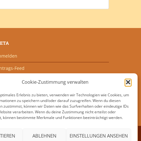
ETA
nmelden
intrags-Feed
ommentar-Feed
Cookie-Zustimmung verwalten
ordPress.org
optimales Erlebnis zu bieten, verwenden wir Technologien wie Cookies, um
mationen zu speichern und/oder darauf zuzugreifen. Wenn du diesen
n zustimmst, können wir Daten wie das Surfverhalten oder eindeutige IDs
Website verarbeiten. Wenn du deine Zustimmung nicht erteilst oder
t, können bestimmte Merkmale und Funktionen beeinträchtigt werden.
TIEREN
ABLEHNEN
EINSTELLUNGEN ANSEHEN