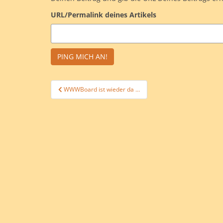
URL/Permalink deines Artikels
Beitragsnavigation
WWWBoard ist wieder da …