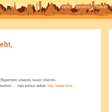
NEWS
MEMBERS
FORUM
eht,
epertoire unseres neuen Interrim-
gesehen … naja schaut selbst:
http://www.fiese-