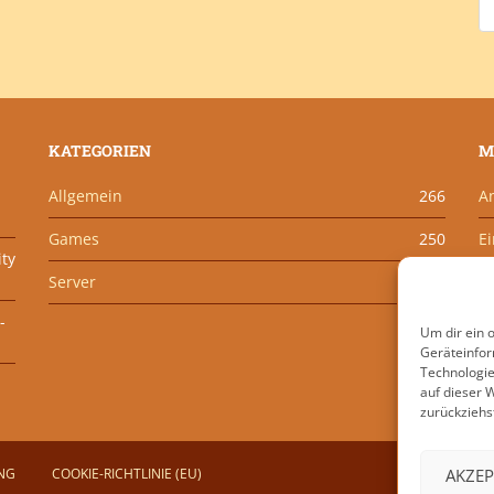
KATEGORIEN
M
Allgemein
266
A
Games
250
E
ity
Server
201
K
-
W
Um dir ein 
Geräteinfor
Technologie
auf dieser 
zurückziehs
AKZEP
NG
COOKIE-RICHTLINIE (EU)