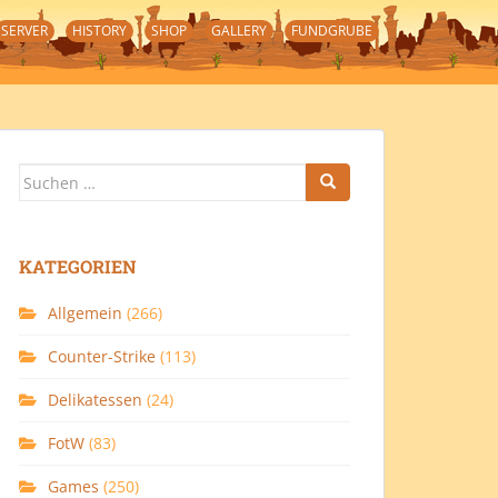
SERVER
HISTORY
SHOP
GALLERY
FUNDGRUBE
Suchen
nach:
KATEGORIEN
Allgemein
(266)
Counter-Strike
(113)
Delikatessen
(24)
FotW
(83)
Games
(250)