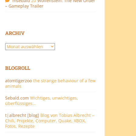
msebald
zu
Wolfenstein: The New Order
– Gameplay Trailer
ARCHIV
Archiv
BLOGROLL
atomtigerzoo
the strange behaviour of a few
animals
Sebald.com
Wichtiges, unwichtiges,
überflüssiges…
t|albrecht [blog]
Blog von Tobias Albrecht –
Chili, Projekte, Computer, Quake, XBOX,
Fotos, Rezepte