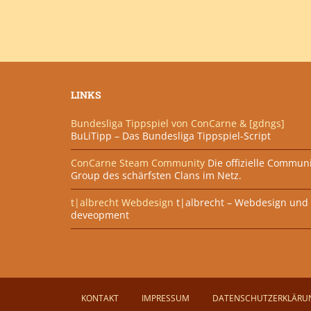
LINKS
Bundesliga Tippspiel von ConCarne & [gdngs]
BuLiTipp – Das Bundesliga Tippspiel-Script
ConCarne Steam Community
Die offizielle Commun
Group des schärfsten Clans im Netz.
t|albrecht Webdesign
t|albrecht – Webdesign und 
deveopment
KONTAKT
IMPRESSUM
DATENSCHUTZERKLÄRU