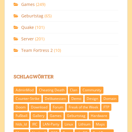
Games
(249)
Geburtstag
(65)
Quake
(101)
Server
(201)
Team Fortress 2
(10)
SCHLAGWÖRTER
AdminMod
Cheating Death
Clan
Community
Counter-Strike
Delikatessen
Demo
Design
Domain
Doom
Download
Forum
Freak of the Week
FTP
Fußball
Gallery
Games
Geburtstag
Hardware
hlds_ld
IRC
LAN-Party
Linux
Lithium
Maps