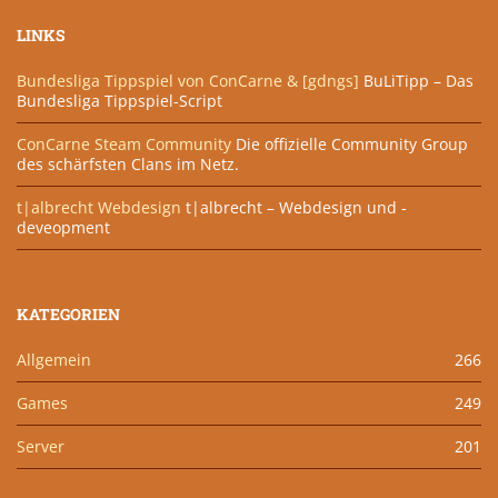
LINKS
Bundesliga Tippspiel von ConCarne & [gdngs]
BuLiTipp – Das
Bundesliga Tippspiel-Script
ConCarne Steam Community
Die offizielle Community Group
des schärfsten Clans im Netz.
t|albrecht Webdesign
t|albrecht – Webdesign und -
deveopment
KATEGORIEN
Allgemein
266
Games
249
Server
201