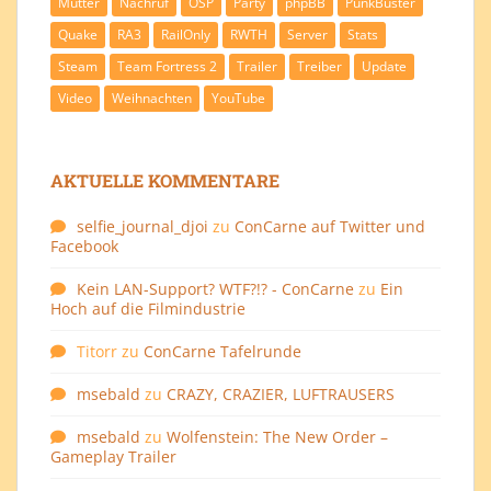
Mutter
Nachruf
OSP
Party
phpBB
PunkBuster
Quake
RA3
RailOnly
RWTH
Server
Stats
Steam
Team Fortress 2
Trailer
Treiber
Update
Video
Weihnachten
YouTube
AKTUELLE KOMMENTARE
selfie_journal_djoi
zu
ConCarne auf Twitter und
Facebook
Kein LAN-Support? WTF?!? - ConCarne
zu
Ein
Hoch auf die Filmindustrie
Titorr
zu
ConCarne Tafelrunde
msebald
zu
CRAZY, CRAZIER, LUFTRAUSERS
msebald
zu
Wolfenstein: The New Order –
Gameplay Trailer