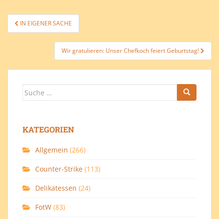
Beitragsnavigation
IN EIGENER SACHE
Wir gratulieren: Unser Chefkoch feiert Geburtstag!
Suche
nach:
KATEGORIEN
Allgemein
(266)
Counter-Strike
(113)
Delikatessen
(24)
FotW
(83)