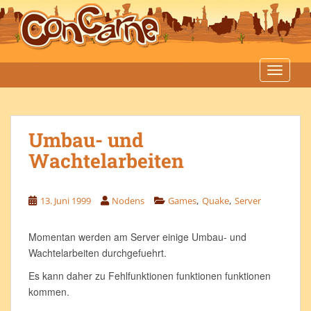
S
k
i
p
t
TOGGLE
o
m
a
Umbau- und
i
n
Wachtelarbeiten
c
o
n
,
,
13. Juni 1999
Nodens
Games
Quake
Server
t
e
Momentan werden am Server einige Umbau- und
n
Wachtelarbeiten durchgefuehrt.
t
Es kann daher zu Fehlfunktionen funktionen funktionen
kommen.