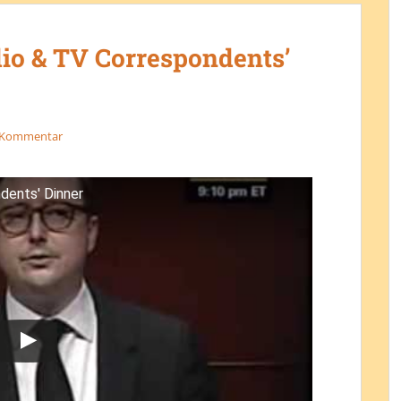
o & TV Correspondents’
n Kommentar
dents' Dinner