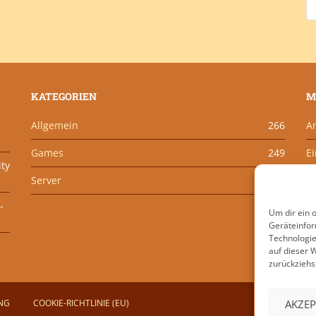
KATEGORIEN
M
Allgemein
266
A
Games
249
E
ity
Server
201
K
-
W
Um dir ein 
Geräteinfor
Technologie
auf dieser 
zurückziehs
AKZEP
NG
COOKIE-RICHTLINIE (EU)