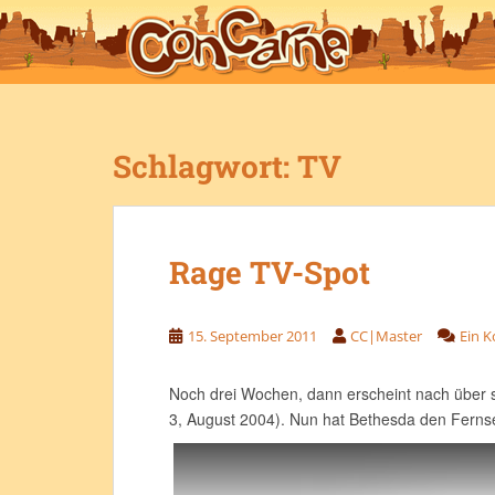
S
k
i
p
t
o
Schlagwort:
TV
m
a
i
n
Rage TV-Spot
c
o
n
15. September 2011
CC|Master
Ein 
t
e
n
Noch drei Wochen, dann erscheint nach über 
t
3, August 2004). Nun hat Bethesda den Fernseht