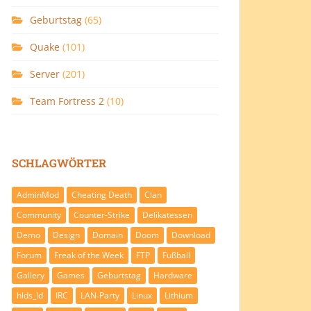
Geburtstag
(65)
Quake
(101)
Server
(201)
Team Fortress 2
(10)
SCHLAGWÖRTER
AdminMod
Cheating Death
Clan
Community
Counter-Strike
Delikatessen
Demo
Design
Domain
Doom
Download
Forum
Freak of the Week
FTP
Fußball
Gallery
Games
Geburtstag
Hardware
hlds_ld
IRC
LAN-Party
Linux
Lithium