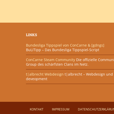
LINKS
Bundesliga Tippspiel von ConCarne & [gdngs]
BuLiTipp – Das Bundesliga Tippspiel-Script
ConCarne Steam Community
Die offizielle Commun
Group des schärfsten Clans im Netz.
t|albrecht Webdesign
t|albrecht – Webdesign und 
deveopment
KONTAKT
IMPRESSUM
DATENSCHUTZERKLÄRU