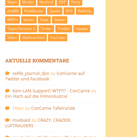
Maps
Mutter
Nachruf
OSP
Party
phpBB
PunkBuster
Quake
RA3
RailOnly
RWTH
Server
Stats
Steam
Team Fortress 2
Trailer
Treiber
Update
Video
Weihnachten
YouTube
AKTUELLE KOMMENTARE
selfie_journal_djoi
zu
ConCarne auf
Twitter und Facebook
Kein LAN-Support? WTF?!? - ConCarne
zu
Ein Hoch auf die Filmindustrie
Titorr
zu
ConCarne Tafelrunde
msebald
zu
CRAZY, CRAZIER,
LUFTRAUSERS