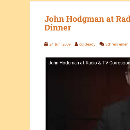
John Hodgman at Radi
Dinner
24. Juni 2009
cc|deady
Schreib eine
John Hodgman at Radio & TV Correspon