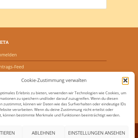
ETA
nmelden
intrags-Feed
ommentar-Feed
Cookie-Zustimmung verwalten
ordPress.org
optimales Erlebnis zu bieten, verwenden wir Technologien wie Cookies, um
mationen zu speichern und/oder darauf zuzugreifen. Wenn du diesen
n zustimmst, können wir Daten wie das Surfverhalten oder eindeutige IDs
Website verarbeiten. Wenn du deine Zustimmung nicht erteilst oder
t, können bestimmte Merkmale und Funktionen beeinträchtigt werden.
TIEREN
ABLEHNEN
EINSTELLUNGEN ANSEHEN