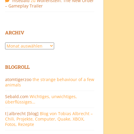
msebald
zu
Wolfenstein: The New Order
– Gameplay Trailer
ARCHIV
Archiv
BLOGROLL
atomtigerzoo
the strange behaviour of a few
animals
Sebald.com
Wichtiges, unwichtiges,
überflüssiges…
t|albrecht [blog]
Blog von Tobias Albrecht –
Chili, Projekte, Computer, Quake, XBOX,
Fotos, Rezepte