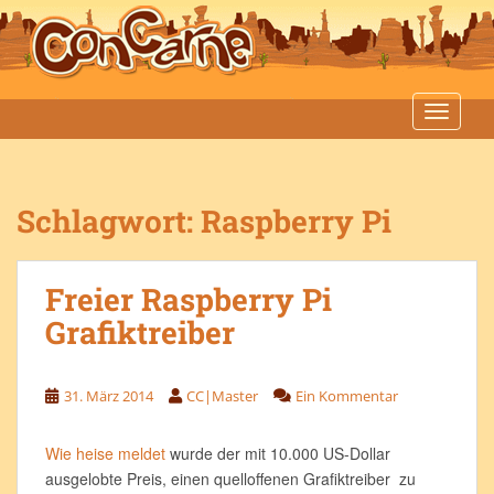
S
k
i
p
t
TOGGLE
o
m
a
Schlagwort:
Raspberry Pi
i
n
c
Freier Raspberry Pi
o
n
Grafiktreiber
t
e
n
31. März 2014
CC|Master
Ein Kommentar
t
Wie heise meldet
wurde der mit 10.000 US-Dollar
ausgelobte Preis, einen quelloffenen Grafiktreiber zu