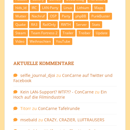
hlds_ld
IRC
LAN-Party
Linux
Lithium
Maps
Mutter
Nachruf
OSP
Party
phpBB
PunkBuster
Quake
RA3
RailOnly
RWTH
Server
Stats
Steam
Team Fortress 2
Trailer
Treiber
Update
Video
Weihnachten
YouTube
AKTUELLE KOMMENTARE
selfie_journal_djoi
zu
ConCarne auf Twitter und
Facebook
Kein LAN-Support? WTF?!? - ConCarne
zu
Ein
Hoch auf die Filmindustrie
Titorr
zu
ConCarne Tafelrunde
msebald
zu
CRAZY, CRAZIER, LUFTRAUSERS