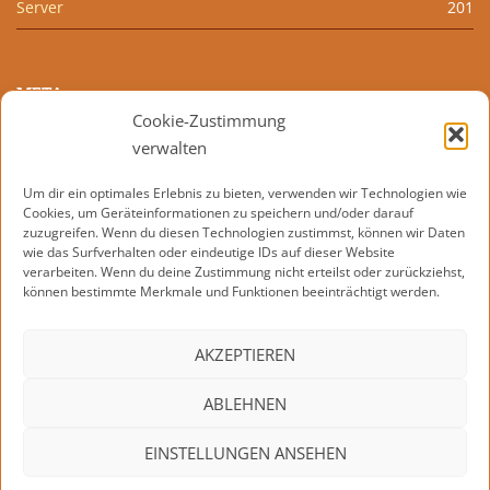
Server
201
META
Cookie-Zustimmung
Anmelden
verwalten
Eintrags-Feed
Um dir ein optimales Erlebnis zu bieten, verwenden wir Technologien wie
Cookies, um Geräteinformationen zu speichern und/oder darauf
Kommentar-Feed
zuzugreifen. Wenn du diesen Technologien zustimmst, können wir Daten
wie das Surfverhalten oder eindeutige IDs auf dieser Website
WordPress.org
verarbeiten. Wenn du deine Zustimmung nicht erteilst oder zurückziehst,
können bestimmte Merkmale und Funktionen beeinträchtigt werden.
AKZEPTIEREN
KONTAKT
IMPRESSUM
DATENSCHUTZERKLÄRUNG
ABLEHNEN
COOKIE-RICHTLINIE (EU)
EINSTELLUNGEN ANSEHEN