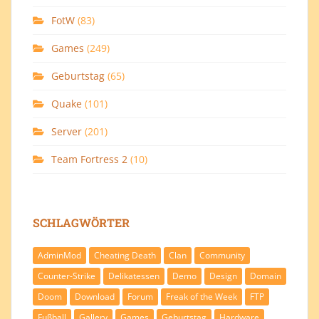
FotW
(83)
Games
(249)
Geburtstag
(65)
Quake
(101)
Server
(201)
Team Fortress 2
(10)
SCHLAGWÖRTER
AdminMod
Cheating Death
Clan
Community
Counter-Strike
Delikatessen
Demo
Design
Domain
Doom
Download
Forum
Freak of the Week
FTP
Fußball
Gallery
Games
Geburtstag
Hardware