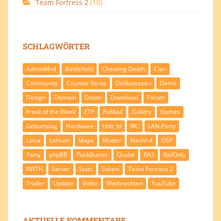
Team Fortress 2
(10)
SCHLAGWÖRTER
AdminMod
Battlefield
Cheating Death
Clan
Community
Counter-Strike
Delikatessen
Demo
Design
Domain
Doom
Download
Forum
Freak of the Week
FTP
Fußball
Gallery
Games
Geburtstag
Hardware
hlds_ld
IRC
LAN-Party
Linux
Lithium
Maps
Mutter
Nachruf
OSP
Party
phpBB
PunkBuster
Quake
RA3
RailOnly
RWTH
Server
Stats
Steam
Team Fortress 2
Trailer
Update
Video
Weihnachten
YouTube
AKTUELLE KOMMENTARE