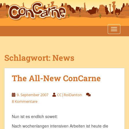
S
k
i
p
t
TOGGLE
o
m
a
Schlagwort:
News
i
n
c
The All-New ConCarne
o
n
t
9. September 2007
CC|RoiDanton
e
8 Kommentare
n
t
Nun ist es endlich soweit:
Nach wochenlangen intensiven Arbeiten ist heute die