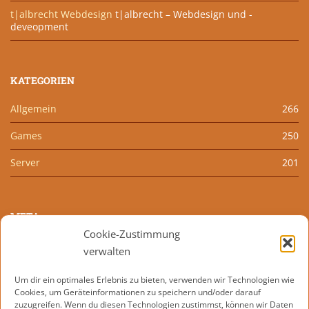
t|albrecht Webdesign
t|albrecht – Webdesign und -
deveopment
KATEGORIEN
Allgemein
266
Games
250
Server
201
META
Cookie-Zustimmung
Anmelden
verwalten
Eintrags-Feed
Um dir ein optimales Erlebnis zu bieten, verwenden wir Technologien wie
Cookies, um Geräteinformationen zu speichern und/oder darauf
Kommentar-Feed
zuzugreifen. Wenn du diesen Technologien zustimmst, können wir Daten