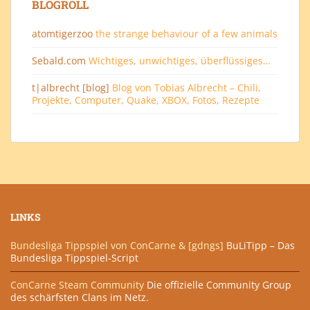
BLOGROLL
atomtigerzoo
the strange behaviour of a few animals
Sebald.com
Wichtiges, unwichtiges, überflüssiges…
t|albrecht [blog]
Blog von Tobias Albrecht – Chili,
Projekte, Computer, Quake, XBOX, Fotos, Rezepte
LINKS
Bundesliga Tippspiel von ConCarne & [gdngs]
BuLiTipp – Das
Bundesliga Tippspiel-Script
ConCarne Steam Community
Die offizielle Community Group
des schärfsten Clans im Netz.