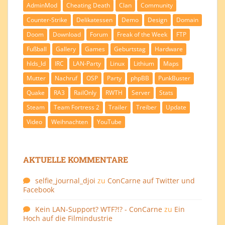
AdminMod
Cheating Death
Clan
Community
Counter-Strike
Delikatessen
Demo
Design
Domain
Doom
Download
Forum
Freak of the Week
FTP
Fußball
Gallery
Games
Geburtstag
Hardware
hlds_ld
IRC
LAN-Party
Linux
Lithium
Maps
Mutter
Nachruf
OSP
Party
phpBB
PunkBuster
Quake
RA3
RailOnly
RWTH
Server
Stats
Steam
Team Fortress 2
Trailer
Treiber
Update
Video
Weihnachten
YouTube
AKTUELLE KOMMENTARE
selfie_journal_djoi
zu
ConCarne auf Twitter und
Facebook
Kein LAN-Support? WTF?!? - ConCarne
zu
Ein
Hoch auf die Filmindustrie