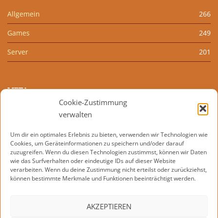
Allgemein
266
Games
249
Server
201
META
Cookie-Zustimmung
Anmelden
verwalten
Eintrags-Feed
Um dir ein optimales Erlebnis zu bieten, verwenden wir Technologien wie
Cookies, um Geräteinformationen zu speichern und/oder darauf
Kommentar-Feed
zuzugreifen. Wenn du diesen Technologien zustimmst, können wir Daten
wie das Surfverhalten oder eindeutige IDs auf dieser Website
WordPress.org
verarbeiten. Wenn du deine Zustimmung nicht erteilst oder zurückziehst,
können bestimmte Merkmale und Funktionen beeinträchtigt werden.
AKZEPTIEREN