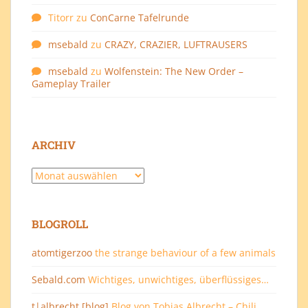
Titorr
zu
ConCarne Tafelrunde
msebald
zu
CRAZY, CRAZIER, LUFTRAUSERS
msebald
zu
Wolfenstein: The New Order –
Gameplay Trailer
ARCHIV
Archiv
BLOGROLL
atomtigerzoo
the strange behaviour of a few animals
Sebald.com
Wichtiges, unwichtiges, überflüssiges…
t|albrecht [blog]
Blog von Tobias Albrecht – Chili,