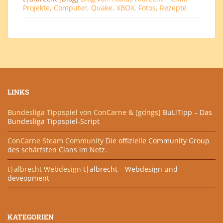
Projekte, Computer, Quake, XBOX, Fotos, Rezepte
LINKS
Bundesliga Tippspiel von ConCarne & [gdngs]
BuLiTipp – Das
Bundesliga Tippspiel-Script
ConCarne Steam Community
Die offizielle Community Group
des schärfsten Clans im Netz.
t|albrecht Webdesign
t|albrecht – Webdesign und -
deveopment
KATEGORIEN