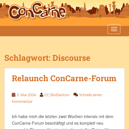
S
k
i
p
t
TOGGLE
o
m
a
Schlagwort:
Discourse
i
n
c
Relaunch ConCarne-Forum
o
n
t
3. Mai 2024
CC|RoiDanton
Schreib einen
e
Kommentar
n
t
Ich habe mich die letzten zwei Wochen intensiv mit dem
ConCarne-Forum beschäftigt und es komplett neu