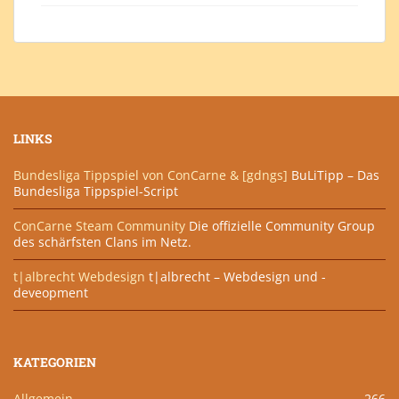
LINKS
Bundesliga Tippspiel von ConCarne & [gdngs]
BuLiTipp – Das
Bundesliga Tippspiel-Script
ConCarne Steam Community
Die offizielle Community Group
des schärfsten Clans im Netz.
t|albrecht Webdesign
t|albrecht – Webdesign und -
deveopment
KATEGORIEN
Allgemein
266