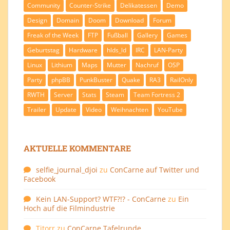
Community
Counter-Strike
Delikatessen
Demo
Design
Domain
Doom
Download
Forum
Freak of the Week
FTP
Fußball
Gallery
Games
Geburtstag
Hardware
hlds_ld
IRC
LAN-Party
Linux
Lithium
Maps
Mutter
Nachruf
OSP
Party
phpBB
PunkBuster
Quake
RA3
RailOnly
RWTH
Server
Stats
Steam
Team Fortress 2
Trailer
Update
Video
Weihnachten
YouTube
AKTUELLE KOMMENTARE
selfie_journal_djoi
zu
ConCarne auf Twitter und
Facebook
Kein LAN-Support? WTF?!? - ConCarne
zu
Ein
Hoch auf die Filmindustrie
Titorr
zu
ConCarne Tafelrunde