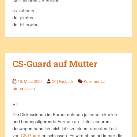
fuer unseren CS Server.
cs_robbery
de_pirates
de_bitterwine
CS-Guard auf Mutter
18. März 2002
CC|Fastjack
Kommentar
hinterlassen
Hi!
Die Diskussionen im Forum nehmen ja immer skurilere
und beaengstigerende Formen an. Unter anderem
deswegen habe ich mich jetzt zu einem erneuten Test
von
CS-Guard
entschlossen. Es wird ab sofort immer die