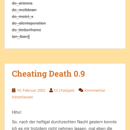
de_arizona
de_meltdown
de_motel_x
de_silentoperation
de_timberframe
lan_iban][
Cheating Death 0.9
10. Februar 2002
CC|Fastjack
Kommentar
hinterlassen
Hiho!
So, nach der heftigst durchzechten Nacht gestern konnte
ich es mir trotzdem nicht nehmen lassen, mal eben die