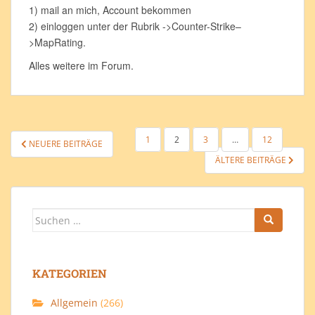
1) mail an mich, Account bekommen
2) einloggen unter der Rubrik ->Counter-Strike–
>MapRating.
Alles weitere im Forum.
SEITENNUMMERIERUNG
1
2
3
…
12
NEUERE BEITRÄGE
DER
ÄLTERE BEITRÄGE
BEITRÄGE
Suchen
nach:
KATEGORIEN
Allgemein
(266)