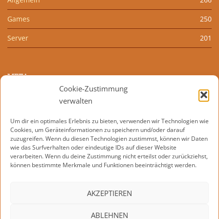
Games
250
Server
201
META
Cookie-Zustimmung
Anmelden
verwalten
Eintrags-Feed
Um dir ein optimales Erlebnis zu bieten, verwenden wir Technologien wie
Cookies, um Geräteinformationen zu speichern und/oder darauf
Kommentar-Feed
zuzugreifen. Wenn du diesen Technologien zustimmst, können wir Daten
wie das Surfverhalten oder eindeutige IDs auf dieser Website
WordPress.org
verarbeiten. Wenn du deine Zustimmung nicht erteilst oder zurückziehst,
können bestimmte Merkmale und Funktionen beeinträchtigt werden.
AKZEPTIEREN
KONTAKT
IMPRESSUM
DATENSCHUTZERKLÄRUNG
ABLEHNEN