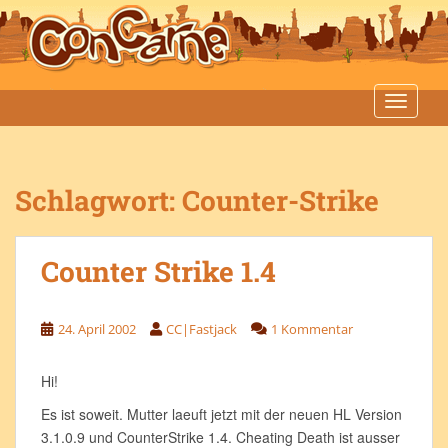
S
k
i
p
t
TOGGLE
o
m
a
Schlagwort:
Counter-Strike
i
n
c
Counter Strike 1.4
o
n
t
24. April 2002
CC|Fastjack
1 Kommentar
e
n
t
Hi!
Es ist soweit. Mutter laeuft jetzt mit der neuen HL Version
3.1.0.9 und CounterStrike 1.4. Cheating Death ist ausser