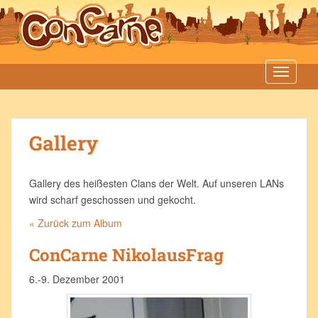
S
k
i
p
t
TOGGLE
o
m
a
Gallery
i
n
c
Gallery des heißesten Clans der Welt. Auf unseren LANs
o
wird scharf geschossen und gekocht.
n
t
« Zurück zum Album
e
ConCarne NikolausFrag
n
t
6.-9. Dezember 2001