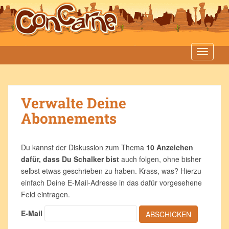
S
k
i
p
t
TOGGLE
o
m
a
Verwalte Deine
i
n
Abonnements
c
o
n
Du kannst der Diskussion zum Thema
10 Anzeichen
t
dafür, dass Du Schalker bist
auch folgen, ohne bisher
e
selbst etwas geschrieben zu haben. Krass, was? Hierzu
n
einfach Deine E-Mail-Adresse in das dafür vorgesehene
t
Feld eintragen.
E-Mail