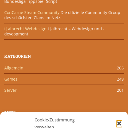
Bundesliga Tippspiel-Script
ConCarne Steam Community
Die offizielle Community Group
des schärfsten Clans im Netz.
t|albrecht Webdesign
t|albrecht – Webdesign und -
deveopment
KATEGORIEN
Allgemein
266
Games
249
Server
201
META
Cookie-Zustimmung
Anmelden
verwalten