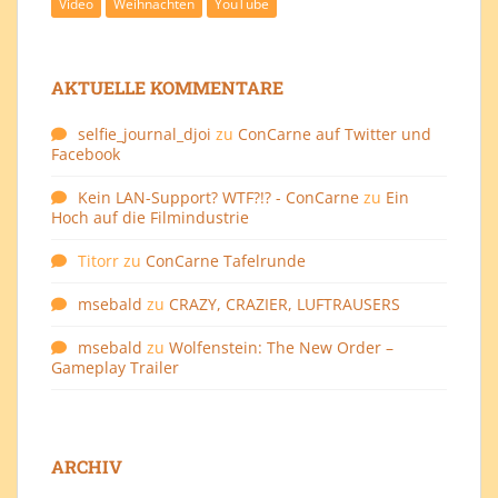
Video
Weihnachten
YouTube
AKTUELLE KOMMENTARE
selfie_journal_djoi
zu
ConCarne auf Twitter und
Facebook
Kein LAN-Support? WTF?!? - ConCarne
zu
Ein
Hoch auf die Filmindustrie
Titorr
zu
ConCarne Tafelrunde
msebald
zu
CRAZY, CRAZIER, LUFTRAUSERS
msebald
zu
Wolfenstein: The New Order –
Gameplay Trailer
ARCHIV