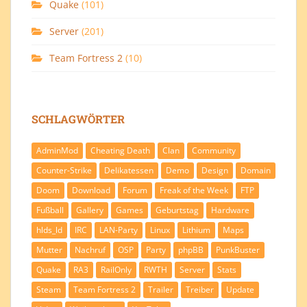
Quake
(101)
Server
(201)
Team Fortress 2
(10)
SCHLAGWÖRTER
AdminMod
Cheating Death
Clan
Community
Counter-Strike
Delikatessen
Demo
Design
Domain
Doom
Download
Forum
Freak of the Week
FTP
Fußball
Gallery
Games
Geburtstag
Hardware
hlds_ld
IRC
LAN-Party
Linux
Lithium
Maps
Mutter
Nachruf
OSP
Party
phpBB
PunkBuster
Quake
RA3
RailOnly
RWTH
Server
Stats
Steam
Team Fortress 2
Trailer
Treiber
Update