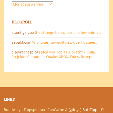
Archiv
BLOGROLL
atomtigerzoo
the strange behaviour of a few animals
Sebald.com
Wichtiges, unwichtiges, überflüssiges…
t|albrecht [blog]
Blog von Tobias Albrecht – Chili,
Projekte, Computer, Quake, XBOX, Fotos, Rezepte
LINKS
Bundesliga Tippspiel von ConCarne & [gdngs]
BuLiTipp – Das