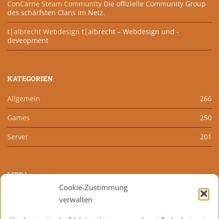
ConCarne Steam Community
Die offizielle Community Group
des schärfsten Clans im Netz.
t|albrecht Webdesign
t|albrecht – Webdesign und -
deveopment
KATEGORIEN
Allgemein
266
Games
250
Server
201
META
Cookie-Zustimmung
Anmelden
verwalten
Eintrags-Feed